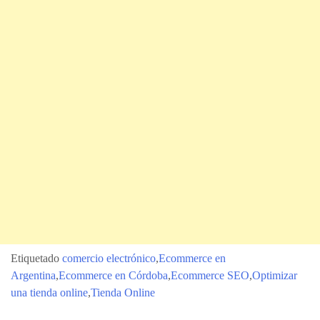
Etiquetado
comercio electrónico
,
Ecommerce en
Argentina
,
Ecommerce en Córdoba
,
Ecommerce SEO
,
Optimizar
una tienda online
,
Tienda Online