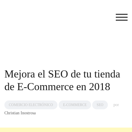
Saltar
al
contenido
ALT
principal
Mejora el SEO de tu tienda
de E-Commerce en 2018
por
COMERCIO ELECTRÓNICO
E-COMMERCE
SEO
Christian Inostrosa